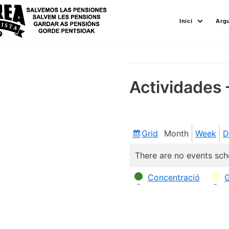
Skip
Inici
Arg
to
content
Actividades 
Grid
Month
Week
D
View
as
There are no events sch
Categories
Concentració
G