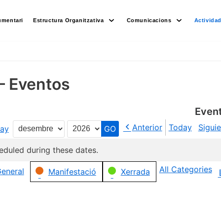
umentari
Estructura Organitzativa
Comunicacions
Activida
– Eventos
Even
Anterior
Today
Sigui
ay
Month
Year
eduled during these dates.
All Categories
eneral
Manifestació
Xerrada