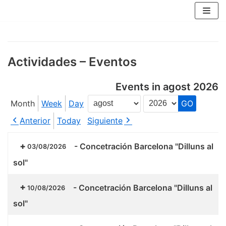
Skip
to
content
Actividades – Eventos
Events in agost 2026
Month
Week
Day
Month
Year
Anterior
Today
Siguiente
-
Concetración Barcelona "Dilluns al
03/08/2026
sol"
-
Concetración Barcelona "Dilluns al
10/08/2026
sol"