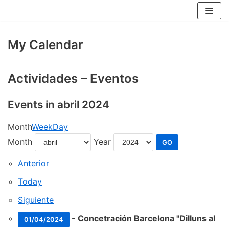
Skip
to
content
My Calendar
Actividades – Eventos
Events in abril 2024
Month
Week
Day
Month
Year
Anterior
Today
Siguiente
-
Concetración Barcelona "Dilluns al
01/04/2024