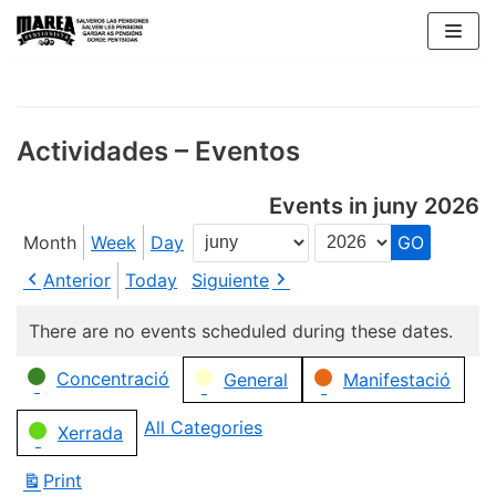
Skip
to
content
Actividades – Eventos
Events in juny 2026
Month
Week
Day
Month
Year
Anterior
Today
Siguiente
There are no events scheduled during these dates.
Categories
Concentració
General
Manifestació
All Categories
Xerrada
Print
View