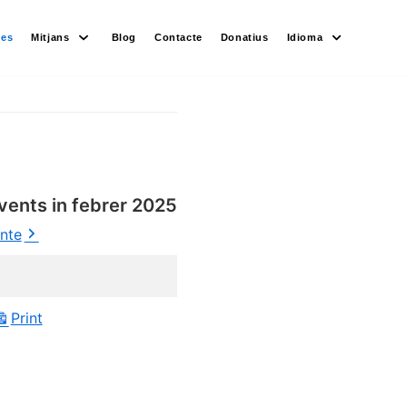
des
Mitjans
Blog
Contacte
Donatius
Idioma
vents in febrer 2025
ente
Print
View