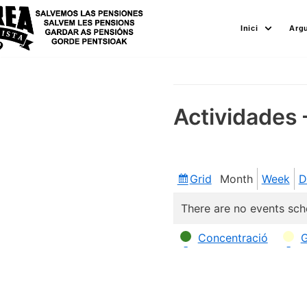
Skip
Inici
Arg
to
content
Actividades 
Grid
Month
Week
D
View
as
There are no events sch
Categories
Concentració
G