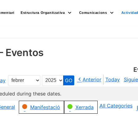
umentari
Estructura Organitzativa
Comunicacions
Activida
– Eventos
E
Anterior
Today
Sigui
ay
Month
Year
eduled during these dates.
All Categories
eneral
Manifestació
Xerrada