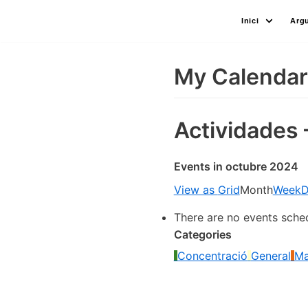
Skip
Inici
Arg
to
content
My Calendar
Actividades 
Events in octubre 2024
View as
Grid
Month
Week
D
There are no events sche
Categories
Concentració
General
Ma