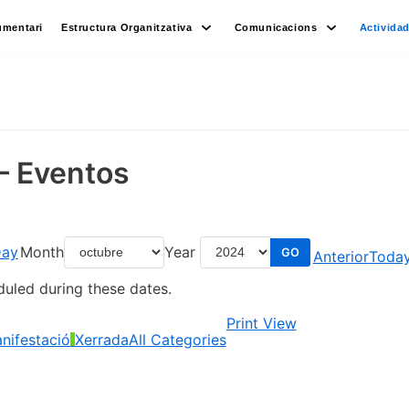
umentari
Estructura Organitzativa
Comunicacions
Activida
– Eventos
ay
Month
Year
Anterior
Toda
duled during these dates.
Print
View
nifestació
Xerrada
All Categories