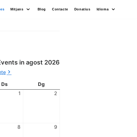
des
Mitjans
Blog
Contacte
Donatius
Idioma
Events in agost 2026
nte
Ds
Dg
1
2
8
9