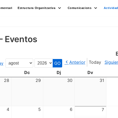
umentari
Estructura Organitzativa
Comunicacions
Activida
– Eventos
Anterior
Today
Siguie
ay
Month
Year
Dc
Dj
Dv
28
29
30
31
4
5
6
7