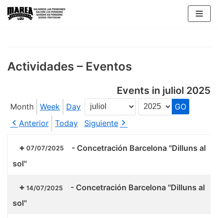
Skip
to
content
Actividades – Eventos
Events in juliol 2025
Month
Week
Day
Month
Year
Anterior
Today
Siguiente
-
Concetración Barcelona "Dilluns al
07/07/2025
sol"
-
Concetración Barcelona "Dilluns al
14/07/2025
sol"