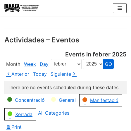
Skip
to
content
Actividades – Eventos
Events in febrer 2025
Month
Week
Day
Month
Year
Anterior
Today
Siguiente
There are no events scheduled during these dates.
Categories
Concentració
General
Manifestació
All Categories
Xerrada
Print
View