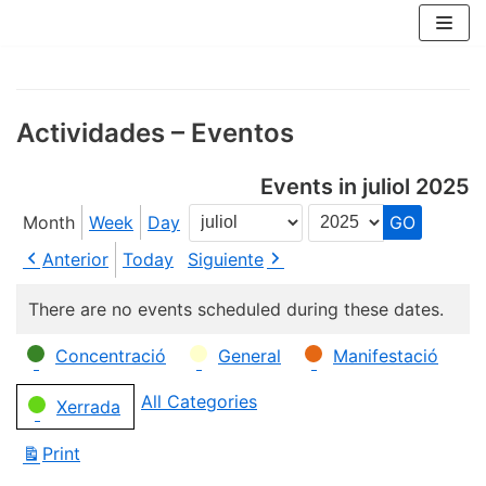
Skip
to
content
Actividades – Eventos
Events in juliol 2025
Month
Week
Day
Month
Year
Anterior
Today
Siguiente
There are no events scheduled during these dates.
Categories
Concentració
General
Manifestació
All Categories
Xerrada
Print
View