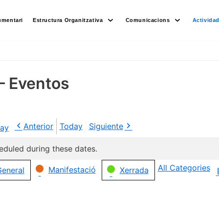
umentari
Estructura Organitzativa
Comunicacions
Activida
– Eventos
Anterior
Today
Siguiente
ay
eduled during these dates.
All Categories
Manifestació
eneral
Xerrada