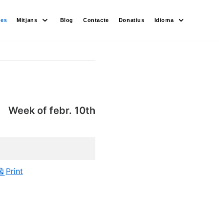
des
Mitjans
Blog
Contacte
Donatius
Idioma
Week of febr. 10th
Print
View