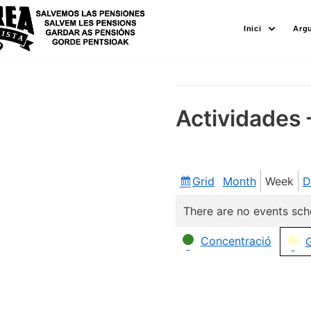
Skip
Inici
Arg
to
content
Actividades 
Grid
Month
Week
D
View
as
There are no events sch
Categories
Concentració
G