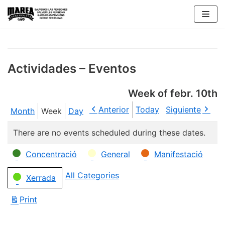
Skip
to
content
Actividades – Eventos
Week of febr. 10th
Anterior
Today
Siguiente
Month
Week
Day
There are no events scheduled during these dates.
Categories
Concentració
General
Manifestació
All Categories
Xerrada
Print
View