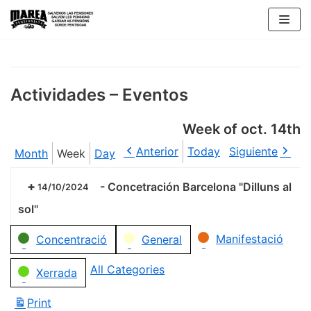
Skip
to
content
Actividades – Eventos
Week of oct. 14th
Anterior
Today
Siguiente
Month
Week
Day
-
Concetración Barcelona "Dilluns al
14/10/2024
sol"
Categories
Manifestació
Concentració
General
All Categories
Xerrada
Print
View