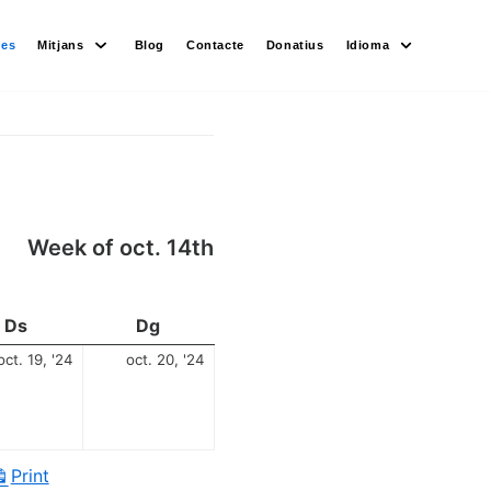
des
Mitjans
Blog
Contacte
Donatius
Idioma
Week of oct. 14th
Ds
Dg
oct. 19, '24
oct. 20, '24
Print
View