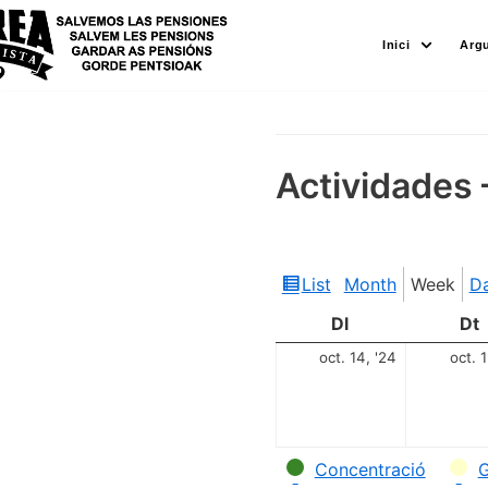
Skip
Inici
Arg
to
content
Actividades 
List
Month
Week
D
View
as
Dl
Dt
oct. 14, '24
oct. 1
Categories
Concentració
G