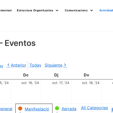
umentari
Estructura Organitzativa
Comunicacions
Activida
– Eventos
Anterior
Today
Siguiente
ay
Dc
Dj
Dv
5, '24
oct. 16, '24
oct. 17, '24
oct. 18, '24
All Categories
eneral
Xerrada
Manifestació