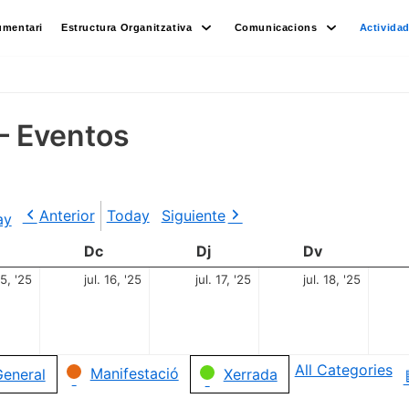
umentari
Estructura Organitzativa
Comunicacions
Activida
– Eventos
Anterior
Today
Siguiente
ay
Dc
Dj
Dv
15, '25
jul. 16, '25
jul. 17, '25
jul. 18, '25
All Categories
Manifestació
eneral
Xerrada