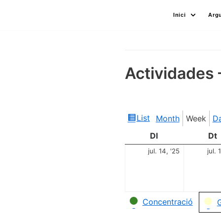
Skip
Inici
Arg
to
content
Actividades 
List
Month
Week
D
View
as
Dl
Dt
jul. 14, '25
jul. 
Categories
Concentració
G