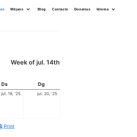
des
Mitjans
Blog
Contacte
Donatius
Idioma
Week of jul. 14th
Ds
Dg
jul. 19, '25
jul. 20, '25
Print
View