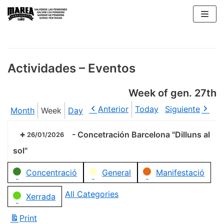
Skip
to
content
Actividades – Eventos
Week of gen. 27th
Anterior
Today
Siguiente
Month
Week
Day
-
Concetración Barcelona "Dilluns al
26/01/2026
sol"
Categories
Concentració
General
Manifestació
All Categories
Xerrada
Print
View