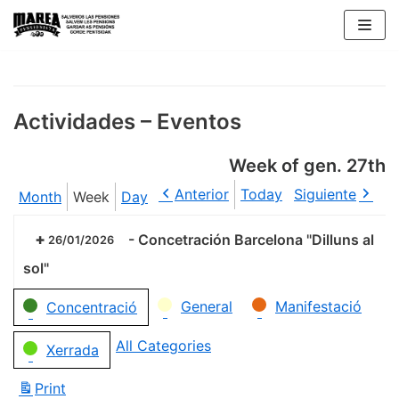
Skip
to
content
Actividades – Eventos
Week of gen. 27th
Anterior
Today
Siguiente
Month
Week
Day
-
Concetración Barcelona "Dilluns al
26/01/2026
sol"
Categories
General
Manifestació
Concentració
All Categories
Xerrada
Print
View