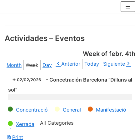
Skip
to
content
Actividades – Eventos
Week of febr. 4th
Anterior
Today
Siguiente
Month
Week
Day
-
Concetración Barcelona "Dilluns al
02/02/2026
sol"
Categories
Concentració
General
Manifestació
All Categories
Xerrada
Print
View