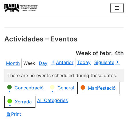
Skip
to
content
Actividades – Eventos
Week of febr. 4th
Anterior
Today
Siguiente
Month
Week
Day
There are no events scheduled during these dates.
Categories
Concentració
General
Manifestació
All Categories
Xerrada
Print
View