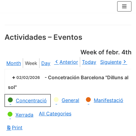
Skip
to
content
Actividades – Eventos
Week of febr. 4th
Anterior
Today
Siguiente
Month
Week
Day
-
Concetración Barcelona "Dilluns al
02/02/2026
sol"
Categories
General
Manifestació
Concentració
All Categories
Xerrada
Print
View