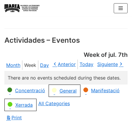
Skip
to
content
Actividades – Eventos
Week of jul. 7th
Anterior
Today
Siguiente
Month
Week
Day
There are no events scheduled during these dates.
Categories
Concentració
Manifestació
General
All Categories
Xerrada
Print
View