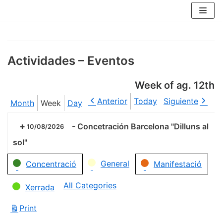
Skip
to
content
Actividades – Eventos
Week of ag. 12th
Anterior
Today
Siguiente
Month
Week
Day
-
Concetración Barcelona "Dilluns al
10/08/2026
sol"
Categories
General
Concentració
Manifestació
All Categories
Xerrada
Print
View