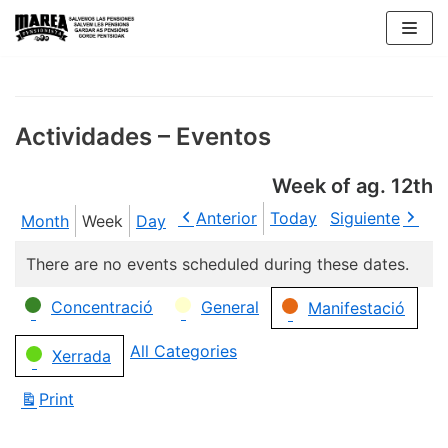
Skip
to
content
Actividades – Eventos
Week of ag. 12th
Anterior
Today
Siguiente
Month
Week
Day
There are no events scheduled during these dates.
Categories
Concentració
General
Manifestació
All Categories
Xerrada
Print
View