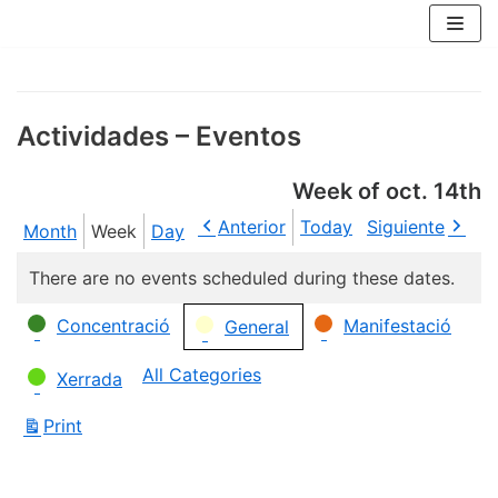
Skip
to
content
Actividades – Eventos
Week of oct. 14th
Anterior
Today
Siguiente
Month
Week
Day
There are no events scheduled during these dates.
Categories
Concentració
Manifestació
General
All Categories
Xerrada
Print
View