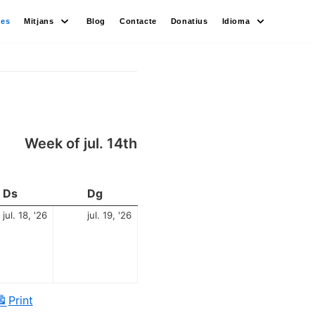
des
Mitjans
Blog
Contacte
Donatius
Idioma
Week of jul. 14th
Ds
Dg
jul. 18, '26
jul. 19, '26
Print
View