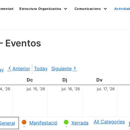
umentari
Estructura Organitzativa
Comunicacions
Activida
– Eventos
Anterior
Today
Siguiente
ay
Dc
Dj
Dv
14, '26
jul. 15, '26
jul. 16, '26
jul. 17, '26
All Categories
Manifestació
Xerrada
General