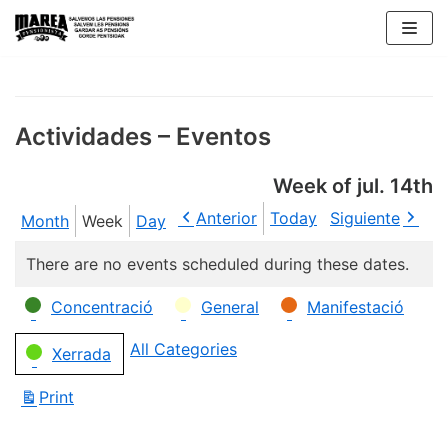
Skip
to
content
Actividades – Eventos
Week of jul. 14th
Anterior
Today
Siguiente
Month
Week
Day
There are no events scheduled during these dates.
Categories
Concentració
General
Manifestació
All Categories
Xerrada
Print
View