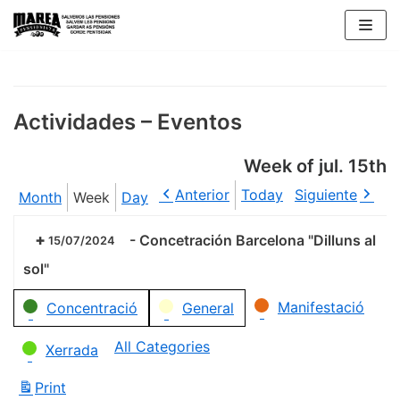
Skip
to
content
Actividades – Eventos
Week of jul. 15th
Anterior
Today
Siguiente
Month
Week
Day
-
Concetración Barcelona "Dilluns al
15/07/2024
sol"
Categories
Manifestació
Concentració
General
All Categories
Xerrada
Print
View