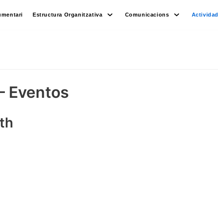
umentari
Estructura Organitzativa
Comunicacions
Activida
– Eventos
5th