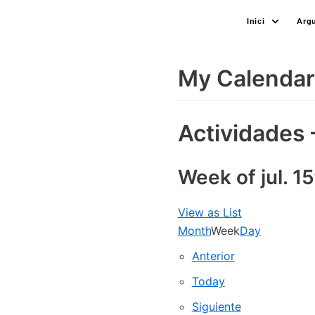
Skip
Inici
Arg
to
content
My Calendar
Actividades 
Week of jul. 1
View as
List
Month
Week
Day
Anterior
Today
Siguiente