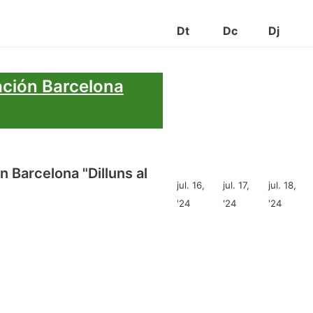
Dt
Dc
Dj
ación Barcelona
 Barcelona "Dilluns al
jul. 16,
jul. 17,
jul. 18,
'24
'24
'24