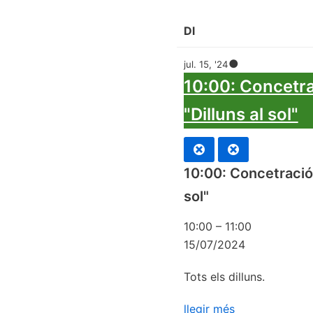
Dl
●
jul. 15, '24
10:00: Concetr
"Dilluns al sol"
10:00: Concetración
sol"
10:00
–
11:00
15/07/2024
Tots els dilluns.
llegir més