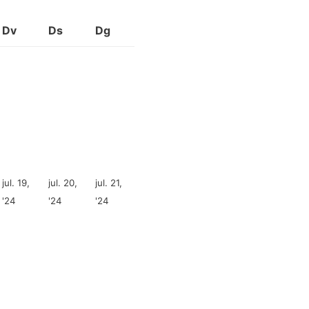
Dv
Ds
Dg
jul. 19,
jul. 20,
jul. 21,
'24
'24
'24