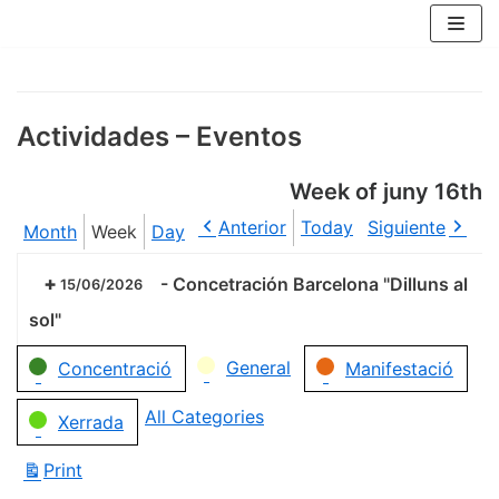
Skip
to
content
Actividades – Eventos
Week of juny 16th
Anterior
Today
Siguiente
Month
Week
Day
-
Concetración Barcelona "Dilluns al
15/06/2026
sol"
Categories
General
Concentració
Manifestació
All Categories
Xerrada
Print
View