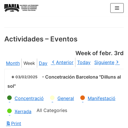
Skip
to
content
Actividades – Eventos
Week of febr. 3rd
Anterior
Today
Siguiente
Month
Week
Day
-
Concetración Barcelona "Dilluns al
03/02/2025
sol"
Categories
Concentració
General
Manifestació
All Categories
Xerrada
Print
View