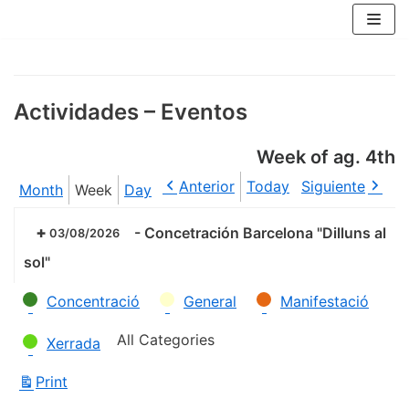
Skip
to
content
Actividades – Eventos
Week of ag. 4th
Anterior
Today
Siguiente
Month
Week
Day
-
Concetración Barcelona "Dilluns al
03/08/2026
sol"
Categories
Concentració
General
Manifestació
All Categories
Xerrada
Print
View