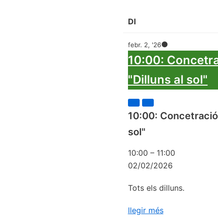
Dl
●
febr. 2, '26
10:00: Concetr
"Dilluns al sol"
10:00: Concetración
sol"
10:00
–
11:00
02/02/2026
Tots els dilluns.
llegir més