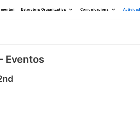
umentari
Estructura Organitzativa
Comunicacions
Activida
– Eventos
 2nd