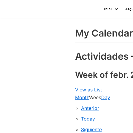
Skip
Inici
Arg
to
content
My Calendar
Actividades 
Week of febr.
View as
List
Month
Week
Day
Anterior
Today
Siguiente