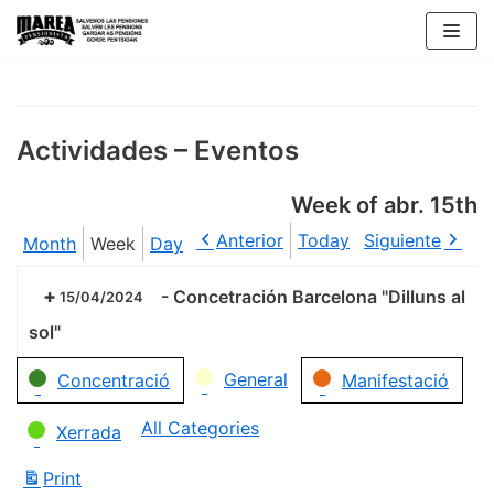
Skip
to
content
Actividades – Eventos
Week of abr. 15th
Anterior
Today
Siguiente
Month
Week
Day
-
Concetración Barcelona "Dilluns al
15/04/2024
sol"
Categories
General
Concentració
Manifestació
All Categories
Xerrada
Print
View