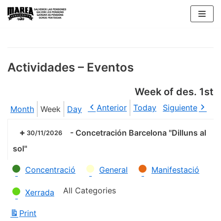
Skip
to
content
Actividades – Eventos
Week of des. 1st
Anterior
Today
Siguiente
Month
Week
Day
-
Concetración Barcelona "Dilluns al
30/11/2026
sol"
Categories
Concentració
General
Manifestació
All Categories
Xerrada
Print
View