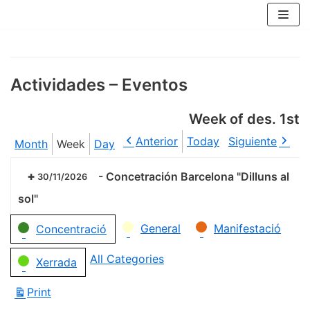
Skip
to
content
Actividades – Eventos
Week of des. 1st
Anterior
Today
Siguiente
Month
Week
Day
-
Concetración Barcelona "Dilluns al
30/11/2026
sol"
Categories
General
Manifestació
Concentració
All Categories
Xerrada
Print
View