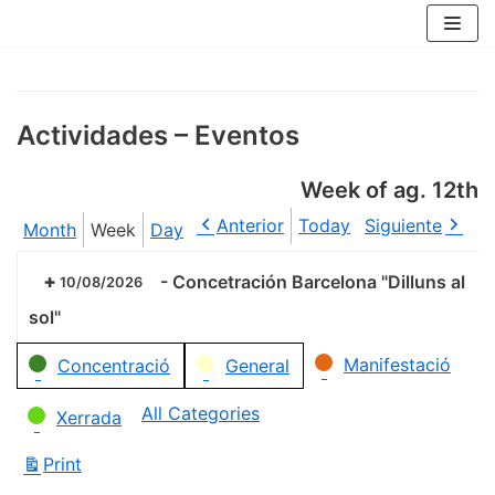
Skip
to
content
Actividades – Eventos
Week of ag. 12th
Anterior
Today
Siguiente
Month
Week
Day
-
Concetración Barcelona "Dilluns al
10/08/2026
sol"
Categories
Manifestació
Concentració
General
All Categories
Xerrada
Print
View