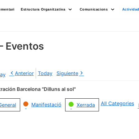
umentari
Estructura Organitzativa
Comunicacions
Activida
– Eventos
Anterior
Today
Siguiente
ay
ación Barcelona "Dilluns al sol"
All Categories
Manifestació
General
Xerrada