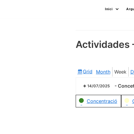
Skip
Inici
Arg
to
content
Actividades 
Grid
Month
Week
D
View
as
-
Concetr
14/07/2025
Categories
Concentració