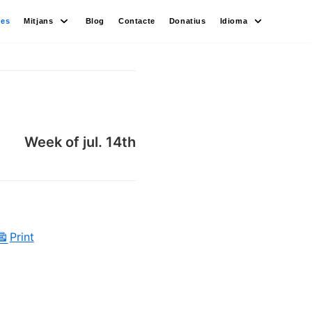
des
Mitjans
Blog
Contacte
Donatius
Idioma
Week of jul. 14th
Print
View