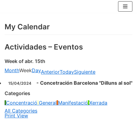
Skip
to
content
My Calendar
Actividades – Eventos
Week of abr. 15th
Month
Week
Day
Anterior
Today
Siguiente
-
Concetración Barcelona "Dilluns al sol"
15/04/2024
Categories
Concentració
General
Manifestació
Xerrada
All Categories
Print
View