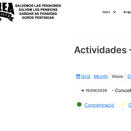
Skip
Inici
Arg
to
content
Actividades 
Grid
Month
Week
D
View
as
-
Concetr
15/06/2026
Categories
Concentració
G