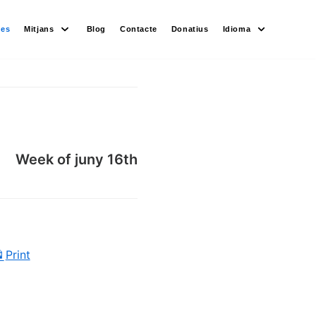
des
Mitjans
Blog
Contacte
Donatius
Idioma
Week of juny 16th
Print
View