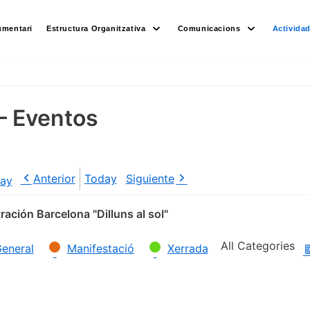
umentari
Estructura Organitzativa
Comunicacions
Activida
– Eventos
Anterior
Today
Siguiente
ay
ación Barcelona "Dilluns al sol"
All Categories
eneral
Manifestació
Xerrada