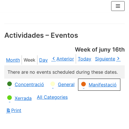
Skip
to
content
Actividades – Eventos
Week of juny 16th
Anterior
Today
Siguiente
Month
Week
Day
There are no events scheduled during these dates.
Categories
Concentració
General
Manifestació
All Categories
Xerrada
Print
View