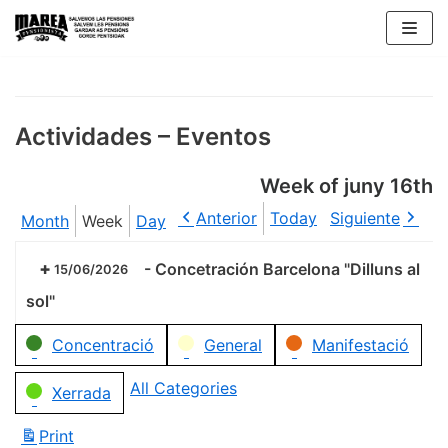
Skip
to
content
Actividades – Eventos
Week of juny 16th
Anterior
Today
Siguiente
Month
Week
Day
-
Concetración Barcelona "Dilluns al
15/06/2026
sol"
Categories
Concentració
General
Manifestació
All Categories
Xerrada
Print
View