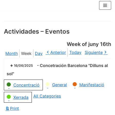
Skip
to
content
Actividades – Eventos
Week of juny 16th
Anterior
Today
Siguiente
Month
Week
Day
-
Concetración Barcelona "Dilluns al
16/06/2025
sol"
Categories
General
Manifestació
Concentració
All Categories
Xerrada
Print
View