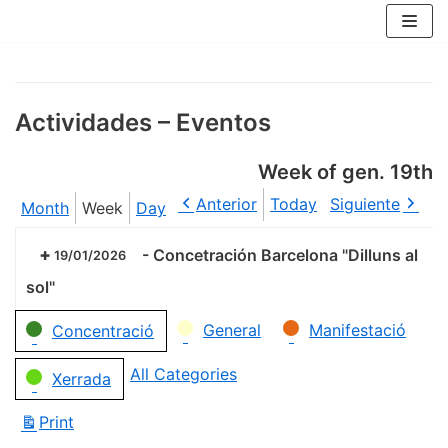
Skip
to
content
Actividades – Eventos
Week of gen. 19th
Anterior
Today
Siguiente
Month
Week
Day
-
Concetración Barcelona "Dilluns al
19/01/2026
sol"
Categories
General
Manifestació
Concentració
All Categories
Xerrada
Print
View