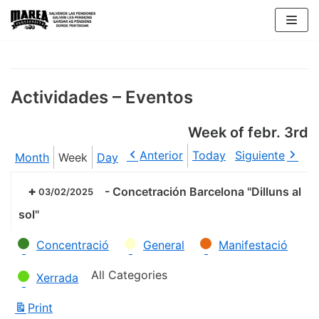
Skip
to
content
Actividades – Eventos
Week of febr. 3rd
Anterior
Today
Siguiente
Month
Week
Day
-
Concetración Barcelona "Dilluns al
03/02/2025
sol"
Categories
Concentració
General
Manifestació
All Categories
Xerrada
Print
View