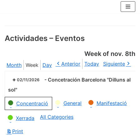
Skip
to
content
Actividades – Eventos
Week of nov. 8th
Anterior
Today
Siguiente
Month
Week
Day
-
Concetración Barcelona "Dilluns al
02/11/2026
sol"
Categories
General
Manifestació
Concentració
All Categories
Xerrada
Print
View