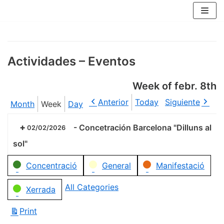
Skip
to
content
Actividades – Eventos
Week of febr. 8th
Anterior
Today
Siguiente
Month
Week
Day
-
Concetración Barcelona "Dilluns al
02/02/2026
sol"
Categories
Concentració
General
Manifestació
All Categories
Xerrada
Print
View