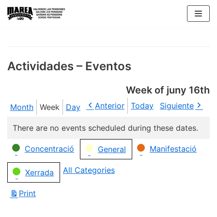
Skip
to
content
Actividades – Eventos
Week of juny 16th
Anterior
Today
Siguiente
Month
Week
Day
There are no events scheduled during these dates.
Categories
Concentració
Manifestació
General
All Categories
Xerrada
Print
View