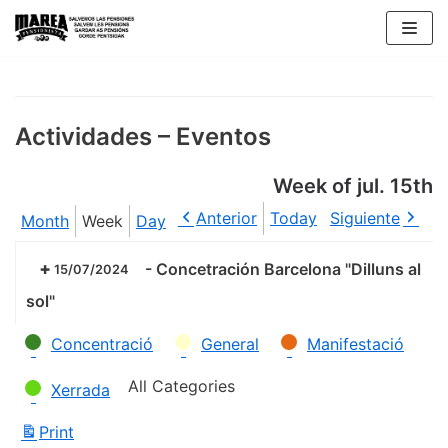
Skip
to
content
Actividades – Eventos
Week of jul. 15th
Anterior
Today
Siguiente
Month
Week
Day
-
Concetración Barcelona "Dilluns al
15/07/2024
sol"
Categories
Concentració
General
Manifestació
All Categories
Xerrada
Print
View