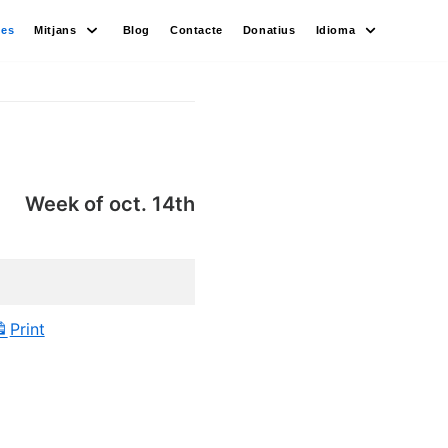
des
Mitjans
Blog
Contacte
Donatius
Idioma
Week of oct. 14th
Print
View