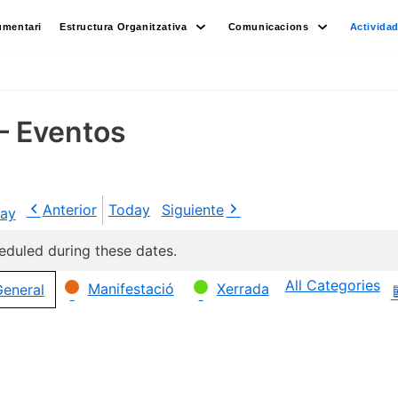
umentari
Estructura Organitzativa
Comunicacions
Activida
– Eventos
Anterior
Today
Siguiente
ay
eduled during these dates.
All Categories
Manifestació
Xerrada
eneral