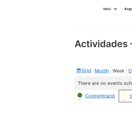
Skip
Inici
Arg
to
content
Actividades 
Grid
Month
Week
D
View
as
There are no events sch
Categories
Concentració
G