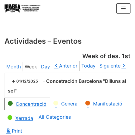
Skip
to
content
Actividades – Eventos
Week of des. 1st
Anterior
Today
Siguiente
Month
Week
Day
-
Concetración Barcelona "Dilluns al
01/12/2025
sol"
Categories
General
Manifestació
Concentració
All Categories
Xerrada
Print
View